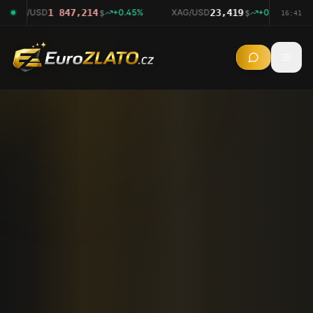
AU/USD
1 847,074
+
0.44
%
XAG/USD
23,313
-0.07
%
XAU
$
$
16:41