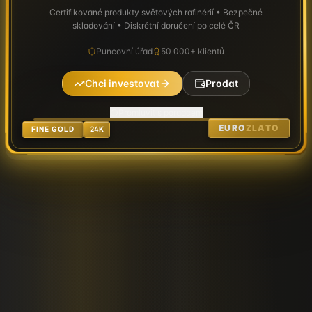
Certifikované produkty světových rafinérií • Bezpečné
skladování • Diskrétní doručení po celé ČR
Puncovní úřad
50 000+ klientů
Chci investovat
Prodat
Promluvit s poradcem
EURO
ZLATO
FINE GOLD
24K
LIVE